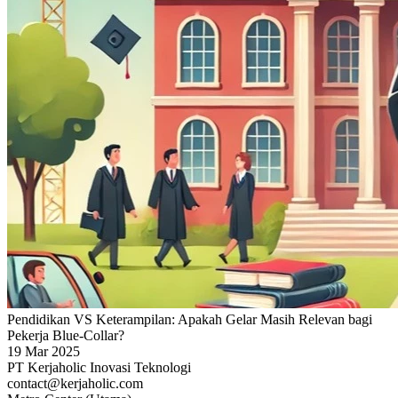
Pendidikan VS Keterampilan: Apakah Gelar Masih Relevan bagi
Pekerja Blue-Collar?
19 Mar 2025
PT Kerjaholic Inovasi Teknologi
contact@kerjaholic.com