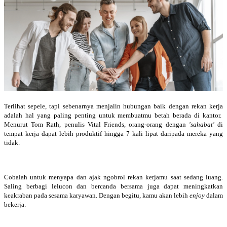
Terlihat sepele, tapi sebenarnya menjalin hubungan baik dengan rekan kerja
adalah hal yang paling penting untuk membuatmu betah berada di kantor.
Menurut Tom Rath, penulis Vital Friends, orang-orang dengan
'sahabat'
di
tempat kerja dapat lebih produktif hingga 7 kali lipat daripada mereka yang
tidak.
Cobalah untuk menyapa dan ajak ngobrol rekan kerjamu saat sedang luang.
Saling berbagi lelucon dan bercanda bersama juga dapat meningkatkan
keakraban pada sesama karyawan. Dengan begitu, kamu akan lebih
enjoy
dalam
bekerja.