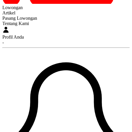
Lowongan
Artikel
Pasang Lowongan
Tentang Kami
Profil Anda
-