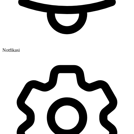
Notfikasi