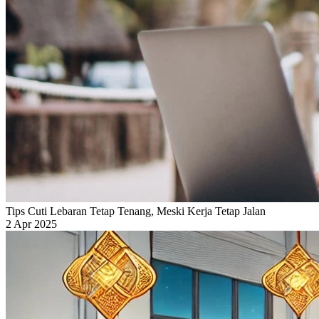
Tips Cuti Lebaran Tetap Tenang, Meski Kerja Tetap Jalan
2 Apr 2025