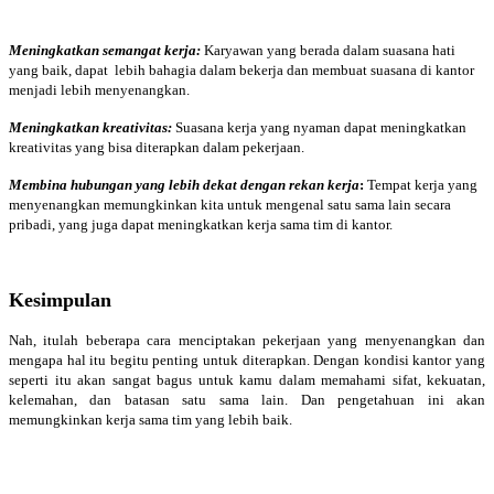
Meningkatkan semangat kerja:
Karyawan yang berada dalam suasana hati
yang baik, dapat lebih bahagia dalam bekerja dan membuat suasana di kantor
menjadi lebih menyenangkan.
Meningkatkan kreativitas:
Suasana kerja yang nyaman dapat meningkatkan
kreativitas yang bisa diterapkan dalam pekerjaan.
Membina hubungan yang lebih dekat dengan rekan kerja
:
Tempat kerja yang
menyenangkan memungkinkan kita untuk mengenal satu sama lain secara
pribadi, yang juga dapat meningkatkan kerja sama tim di kantor.
Kesimpulan
Nah, itulah beberapa cara menciptakan pekerjaan yang menyenangkan dan
mengapa hal itu begitu penting untuk diterapkan. Dengan kondisi kantor yang
seperti itu akan sangat bagus untuk kamu dalam memahami sifat, kekuatan,
kelemahan, dan batasan satu sama lain. Dan pengetahuan ini akan
memungkinkan kerja sama tim yang lebih baik.